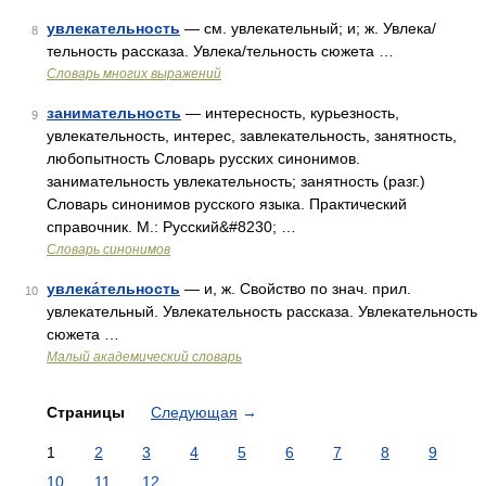
увлекательность
— см. увлекательный; и; ж. Увлека/
8
тельность рассказа. Увлека/тельность сюжета …
Словарь многих выражений
занимательность
— интересность, курьезность,
9
увлекательность, интерес, завлекательность, занятность,
любопытность Словарь русских синонимов.
занимательность увлекательность; занятность (разг.)
Словарь синонимов русского языка. Практический
справочник. М.: Русский&#8230; …
Словарь синонимов
увлека́тельность
— и, ж. Свойство по знач. прил.
10
увлекательный. Увлекательность рассказа. Увлекательность
сюжета …
Малый академический словарь
Страницы
Следующая
→
1
2
3
4
5
6
7
8
9
10
11
12